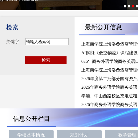
检索
最新公开信息
关键字
知行
上海商学院上海洛桑酒店管理
筑梦，实
践成才
AI赋能《低空物流》课程建
——上海
检索
026年商务外语学院商务英
洛桑酒店
管理学院
上海商学院上海洛桑酒店管理
2025-2026
2026年度第二批部分国有资
学年夏季
学期实践
2026年商务外语学院商务英
教学圆满
艺术设计学院召开设计人才培养专家委员会成立大会暨本科人才培养
奉浦、中山西路校区充电桩租
收官
方案专家论证会
2026年商务外语学院商务英
信息公开栏目
学校基本情况
规划计划
教学管理