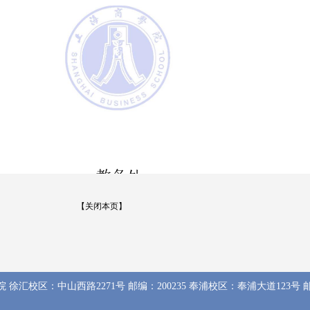
【关闭本页】
 徐汇校区：中山西路2271号 邮编：200235 奉浦校区：奉浦大道123号 邮编