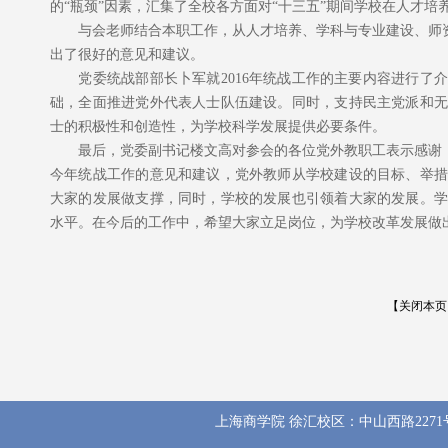
的
“
瓶颈
”
因素，汇集了全校各方面对
“
十三五
”
期间学校在人才培
与会老师结合本职工作，从人才培养、学科与专业建设、师资队
出了很好的意见和建议。
党委统战部部长卜军就
2016
年统战工作的主要内容进行了介
础，全面推进党外代表人士队伍建设。同时，支持民主党派和无
士的积极性和创造性，为学校科学发展提供必要条件。
最后，党委副书记楼文高对参会的各位党外教职工表示感谢，
今年统战工作的意见和建议，党外教师从学校建设的目标、举措
大家的发展做支撑，同时，学校的发展也引领着大家的发展。学
水平。在今后的工作中，希望大家立足岗位，为学校改革发展做
【关闭本页
上海商学院 徐汇校区：中山西路2271号 